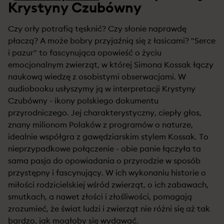
Krystyny Czubówny
Czy orły potrafią tęsknić? Czy słonie naprawdę
płaczą? A może bobry przyjaźnią się z łasicami? "Serce
i pazur" to fascynująca opowieść o życiu
emocjonalnym zwierząt, w której Simona Kossak łączy
naukową wiedzę z osobistymi obserwacjami. W
audiobooku usłyszymy ją w interpretacji Krystyny
Czubówny - ikony polskiego dokumentu
przyrodniczego. Jej charakterystyczny, ciepły głos,
znany milionom Polaków z programów o naturze,
idealnie współgra z gawędziarskim stylem Kossak. To
nieprzypadkowe połączenie - obie panie łączyła ta
sama pasja do opowiadania o przyrodzie w sposób
przystępny i fascynujący. W ich wykonaniu historie o
miłości rodzicielskiej wśród zwierząt, o ich zabawach,
smutkach, a nawet złości i złośliwości, pomagają
zrozumieć, że świat ludzi i zwierząt nie różni się aż tak
bardzo, jak mogłoby się wydawać.