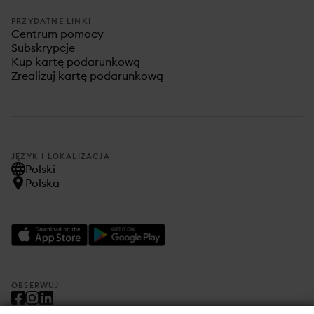
PRZYDATNE LINKI
Centrum pomocy
Subskrypcje
Kup kartę podarunkową
Zrealizuj kartę podarunkową
JĘZYK I LOKALIZACJA
Polski
Polska
OBSERWUJ