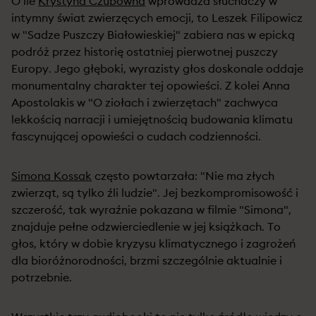
O ile
Krystyna Czubówna
wprowadza słuchaczy w
intymny świat zwierzęcych emocji, to Leszek Filipowicz
w "Sadze Puszczy Białowieskiej" zabiera nas w epicką
podróż przez historię ostatniej pierwotnej puszczy
Europy. Jego głęboki, wyrazisty głos doskonale oddaje
monumentalny charakter tej opowieści. Z kolei Anna
Apostolakis w "O ziołach i zwierzętach" zachwyca
lekkością narracji i umiejętnością budowania klimatu
fascynującej opowieści o cudach codzienności.
Simona Kossak
często powtarzała: "Nie ma złych
zwierząt, są tylko źli ludzie". Jej bezkompromisowość i
szczerość, tak wyraźnie pokazana w filmie "Simona",
znajduje pełne odzwierciedlenie w jej książkach. To
głos, który w dobie kryzysu klimatycznego i zagrożeń
dla bioróżnorodności, brzmi szczególnie aktualnie i
potrzebnie.