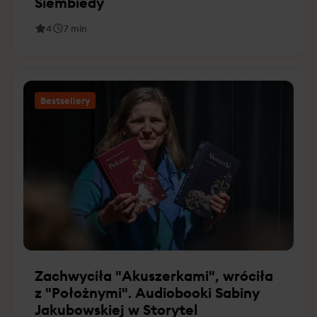
Siembiedy
4
7
min
Bestsellery
Zachwyciła "Akuszerkami", wróciła
z "Położnymi". Audiobooki Sabiny
Jakubowskiej w Storytel