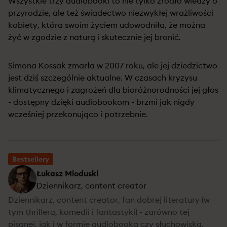
Wszystkie trzy audiobooki to nie tylko źródło wiedzy o
przyrodzie, ale też świadectwo niezwykłej wrażliwości
kobiety, która swoim życiem udowodniła, że można
żyć w zgodzie z naturą i skutecznie jej bronić.
Simona Kossak zmarła w 2007 roku, ale jej dziedzictwo
jest dziś szczególnie aktualne. W czasach kryzysu
klimatycznego i zagrożeń dla bioróżnorodności jej głos
- dostępny dzięki audiobookom - brzmi jak nigdy
wcześniej przekonująco i potrzebnie.
Bestsellery
Łukasz Mioduski
Dziennikarz, content creator
Dziennikarz, content creator, fan dobrej literatury (w
tym thrillera, komedii i fantastyki) - zarówno tej
pisanej, jak i w formie audiobooka czy słuchowiska.