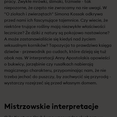
pracy. Zwykłe mrówki, ślimaki, trzmiele - tak
niepozorne, że często nie zwracamy na nie uwagi. W
"O ziołach i zwierzętach" Simona Kossak odkrywa
przed nami ich fascynujące tajemnice. Czy wiecie, że
niektóre trujące rośliny mają niezwykłe właściwości
lecznicze? Że dziki z natury są pokojowo nastawione?
A może zastanawialiście się kiedyś nad życiem
seksualnym korników? Tapozycja to prawdziwa księga
dziwów - przewodnik po cudach, które dzieją się tuż
obok nas. W interpretacji Anny Apostolakis opowieści
o bukwicy, jarzębinie czy rusałkach nabierają
magicznego charakteru, przypominając nam, że nie
trzeba jechać do puszczy, by zachwycić się przyrodą -
wystarczy rozejrzeć się przed własnym domem.
Mistrzowskie interpretacje