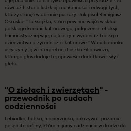
o jej ocalenie. To nie tylko opowieść o przyrodzie - to
również historia ludzkiej zachłanności i odwagi tych,
którzy stanęli w obronie puszczy. Jak pisał Remigiusz
Okraska: "To książka, która powinna wejść w skład
polskiego kanonu kulturowego, połączenie refleksji
humanistycznej w jej najlepszym wydaniu z troską o
dziedzictwo przyrodnicze i kulturowe." W audiobooku
usłyszymy ją w interpretacji Leszka Filipowicza,
którego głos dodaje tej opowieści dodatkowej siły i
głębi.
"
O ziołach i zwierzętach
" -
przewodnik po cudach
codzienności
Lebiodka, babka, macierzanka, pokrzywa - pozornie
pospolite rośliny, które mijamy codziennie w drodze do