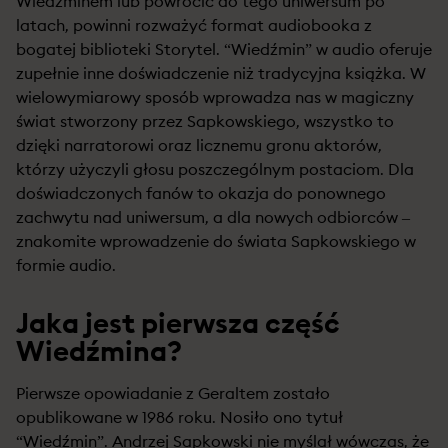
Wiedźminem lub powrócić do tego uniwersum po
latach, powinni rozważyć format audiobooka z
bogatej biblioteki Storytel. “Wiedźmin” w audio oferuje
zupełnie inne doświadczenie niż tradycyjna książka. W
wielowymiarowy sposób wprowadza nas w magiczny
świat stworzony przez Sapkowskiego, wszystko to
dzięki narratorowi oraz licznemu gronu aktorów,
którzy użyczyli głosu poszczególnym postaciom. Dla
doświadczonych fanów to okazja do ponownego
zachwytu nad uniwersum, a dla nowych odbiorców –
znakomite wprowadzenie do świata Sapkowskiego w
formie audio.
Jaka jest pierwsza część
Wiedźmina?
Pierwsze opowiadanie z Geraltem zostało
opublikowane w 1986 roku. Nosiło ono tytuł
“Wiedźmin”. Andrzej Sapkowski nie myślał wówczas, że