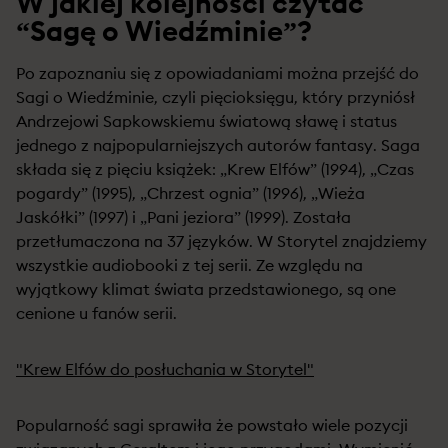
W jakiej kolejności czytać
“Sagę o Wiedźminie”?
Po zapoznaniu się z opowiadaniami można przejść do
Sagi o Wiedźminie, czyli pięcioksięgu, który przyniósł
Andrzejowi Sapkowskiemu światową sławę i status
jednego z najpopularniejszych autorów fantasy. Saga
składa się z pięciu książek: „Krew Elfów” (1994), „Czas
pogardy” (1995), „Chrzest ognia” (1996), „Wieża
Jaskółki” (1997) i „Pani jeziora” (1999). Została
przetłumaczona na 37 języków. W Storytel znajdziemy
wszystkie audiobooki z tej serii. Ze względu na
wyjątkowy klimat świata przedstawionego, są one
cenione u fanów serii.
"Krew Elfów do posłuchania w Storytel"
Popularność sagi sprawiła że powstało wiele pozycji