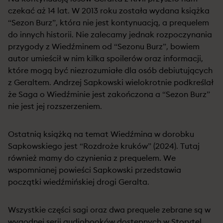
czekać aż 14 lat. W 2013 roku została wydana książka
“Sezon Burz”, która nie jest kontynuacją, a prequelem
do innych historii. Nie zalecamy jednak rozpoczynania
przygody z Wiedźminem od “Sezonu Burz”, bowiem
autor umieścił w nim kilka spoilerów oraz informacji,
które mogą być niezrozumiałe dla osób debiutujących
z Geraltem. Andrzej Sapkowski wielokrotnie podkreślał
że Saga o Wiedźminie jest zakończona a “Sezon Burz”
nie jest jej rozszerzeniem.
Ostatnią książką na temat Wiedźmina w dorobku
Sapkowskiego jest “Rozdroże kruków” (2024). Tutaj
również mamy do czynienia z prequelem. We
wspomnianej powieści Sapkowski przedstawia
początki wiedźmińskiej drogi Geralta.
Wszystkie części sagi oraz dwa prequele zebrane są w
wygodnej serii audiobooków dostępnych w Storytel.