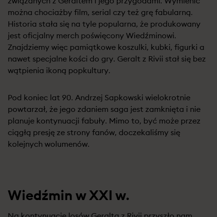
związanych z Geraltem i jego przygodami. Wymienić
można chociażby film, serial czy też grę fabularną.
Historia stała się na tyle popularna, że produkowany
jest oficjalny merch poświęcony Wiedźminowi.
Znajdziemy więc pamiątkowe koszulki, kubki, figurki a
nawet specjalne kości do gry. Geralt z Rivii stał się bez
wątpienia ikoną popkultury.
Pod koniec lat 90. Andrzej Sapkowski wielokrotnie
powtarzał, że jego zdaniem saga jest zamknięta i nie
planuje kontynuacji fabuły. Mimo to, być może przez
ciągłą presję ze strony fanów, doczekaliśmy się
kolejnych wolumenów.
Wiedźmin w XXI w.
Na kontynuację losów Geralta z Rivii przyszło nam