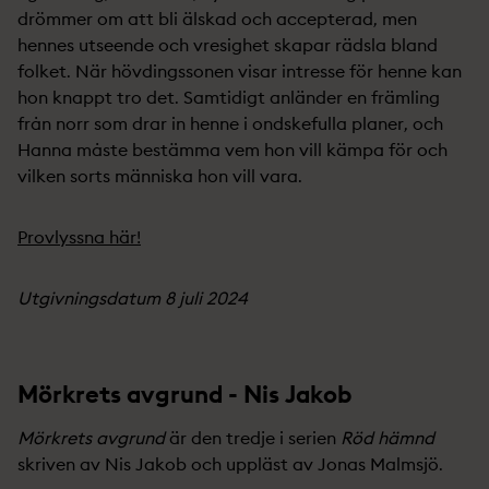
drömmer om att bli älskad och accepterad, men
hennes utseende och vresighet skapar rädsla bland
folket. När hövdingssonen visar intresse för henne kan
hon knappt tro det. Samtidigt anländer en främling
från norr som drar in henne i ondskefulla planer, och
Hanna måste bestämma vem hon vill kämpa för och
vilken sorts människa hon vill vara.
Provlyssna här!
Utgivningsdatum 8 juli 2024
Mörkrets avgrund - Nis Jakob
Mörkrets avgrund
är den tredje i serien
Röd hämnd
skriven av Nis Jakob och uppläst av Jonas Malmsjö.