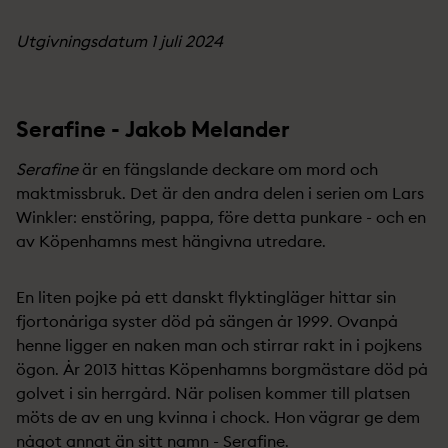
Utgivningsdatum 1 juli 2024
Serafine - Jakob Melander
Serafine
är en fängslande deckare om mord och
maktmissbruk. Det är den andra delen i serien om Lars
Winkler: enstöring, pappa, före detta punkare - och en
av Köpenhamns mest hängivna utredare.
En liten pojke på ett danskt flyktingläger hittar sin
fjortonåriga syster död på sängen år 1999. Ovanpå
henne ligger en naken man och stirrar rakt in i pojkens
ögon. År 2013 hittas Köpenhamns borgmästare död på
golvet i sin herrgård. När polisen kommer till platsen
möts de av en ung kvinna i chock. Hon vägrar ge dem
något annat än sitt namn - Serafine.