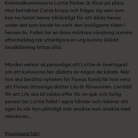
Kriminalkommissarie Lottie Parker är först på plats.
Hon betraktar Caras kropp och frågar sig vem som
kan ha hatat henne tillräckligt för att döda henne
under det som borde ha varit den lyckligaste tiden i
hennes liv. Fallet tar en ännu mörkare vändning samma
eftermiddag när ytterligare en ung kvinna iklädd
brudklänning hittas död.
Morden verkar så personliga att Lottie är övertygad
om att kvinnorna har dödats av någon de kände. När
hon ska berätta nyheten för Fionas familj får hon veta
att Fionas åttaåriga dotter Lily är försvunnen. Livrädd
för att Lily ska bli nästa offer för en sjuk och farlig
person tar Lottie fallet i egna händer och riskerar sitt
eget liv när hon plötsligt står ansikte mot ansikte med
mördaren...
Provlyssna här!