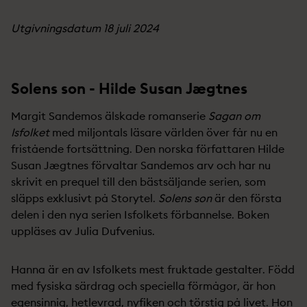
Utgivningsdatum 18 juli 2024
Solens son - Hilde Susan Jægtnes
Margit Sandemos älskade romanserie
Sagan om
Isfolket
med miljontals läsare världen över får nu en
fristående fortsättning. Den norska författaren Hilde
Susan Jægtnes förvaltar Sandemos arv och har nu
skrivit en prequel till den bästsäljande serien, som
släpps exklusivt på Storytel.
Solens son
är den första
delen i den nya serien Isfolkets förbannelse. Boken
uppläses av Julia Dufvenius.
Hanna är en av Isfolkets mest fruktade gestalter. Född
med fysiska särdrag och speciella förmågor, är hon
egensinnig, hetlevrad, nyfiken och törstig på livet. Hon