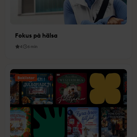
Fokus på hälsa
4
6
min
Boklistor