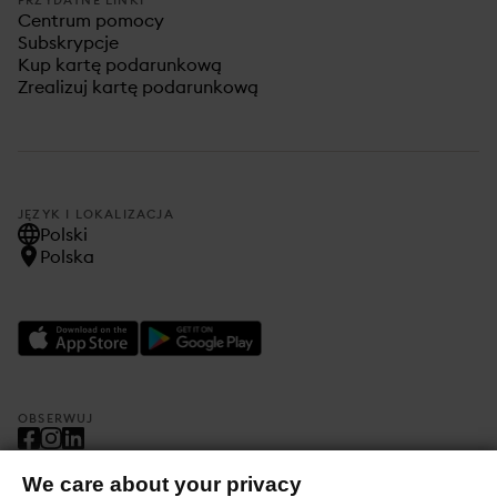
PRZYDATNE LINKI
Centrum pomocy
Subskrypcje
Kup kartę podarunkową
Zrealizuj kartę podarunkową
JĘZYK I LOKALIZACJA
Polski
Polska
OBSERWUJ
We care about your privacy