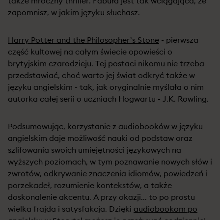
także mroczny thriller. Fabuła jest tak wciągająca, że
zapomnisz, w jakim języku słuchasz.
Harry Potter and the Philosopher’s Stone
- pierwsza
część kultowej na całym świecie opowieści o
brytyjskim czarodzieju. Tej postaci nikomu nie trzeba
przedstawiać, choć warto jej świat odkryć także w
języku angielskim - tak, jak oryginalnie myślała o nim
autorka całej serii o uczniach Hogwartu - J.K. Rowling.
Podsumowując, korzystanie z audiobooków w języku
angielskim daje możliwość nauki od podstaw oraz
szlifowania swoich umiejętności językowych na
wyższych poziomach, w tym poznawanie nowych słów i
zwrotów, odkrywanie znaczenia idiomów, powiedzeń i
porzekadeł, rozumienie kontekstów, a także
doskonalenie akcentu. A przy okazji... to po prostu
wielka frajda i satysfakcja. Dzięki
audiobookom po