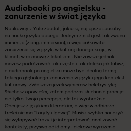
Audiobooki po angielsku -
zanurzenie w świat języka
Naukowcy z Yale zbadali, jakie są najlepsze sposoby
na naukę języka obcego. Jednym z nich jest tak zwana
immersja (z ang. immersion), a więc całkowite
zanurzenie się w język, w kulturę danego kraju, w
klimat, w rozmowę z lokalsami. Nie zawsze jednak
możesz podróżować tak często i tak daleko jak lubisz,
a audiobook po angielsku może być idealną formą
takiego głębokiego zanurzenia w język i jego kontekst
kulturowy. Zwłaszcza jeżeli wybierasz beletrystykę.
Słuchasz opowieści, zatem podczas słuchania pracuje
nie tylko Twoja percepcja, ale też wyobraźnia.
Obcujesz z językiem literackim, a więc w odbiorze
treści nie ma “taryfy ulgowej". Musisz szybko nauczyć
się wyłapywać frazy i je interpretować, analizować
konteksty, przyswajać idiomy i ciekawe wyrażenia.