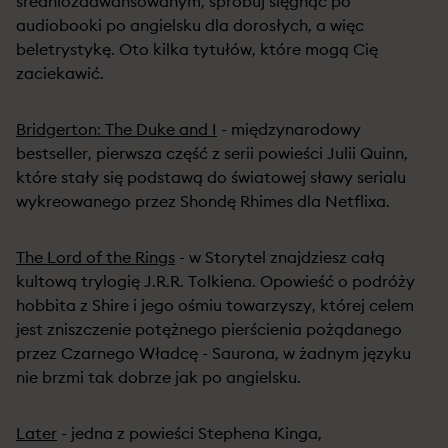
średniozaawansowanym, spróbuj sięgnąć po
audiobooki po angielsku dla dorosłych, a więc
beletrystykę. Oto kilka tytułów, które mogą Cię
zaciekawić.
Bridgerton: The Duke and I
- międzynarodowy
bestseller, pierwsza część z serii powieści Julii Quinn,
które stały się podstawą do światowej sławy serialu
wykreowanego przez Shondę Rhimes dla Netflixa.
The Lord of the Rings
- w Storytel znajdziesz całą
kultową trylogię J.R.R. Tolkiena. Opowieść o podróży
hobbita z Shire i jego ośmiu towarzyszy, której celem
jest zniszczenie potężnego pierścienia pożądanego
przez Czarnego Władcę - Saurona, w żadnym języku
nie brzmi tak dobrze jak po angielsku.
Later
- jedna z powieści Stephena Kinga,