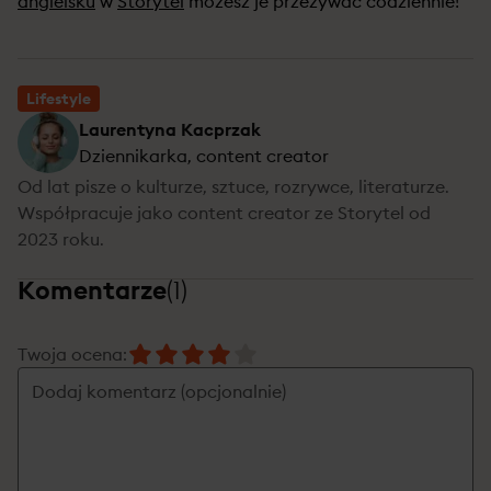
angielsku
w
Storytel
możesz je przeżywać codziennie!
Lifestyle
Laurentyna Kacprzak
Dziennikarka, content creator
Od lat pisze o kulturze, sztuce, rozrywce, literaturze.
Współpracuje jako content creator ze Storytel od
2023 roku.
Komentarze
(
1
)
Twoja ocena
: