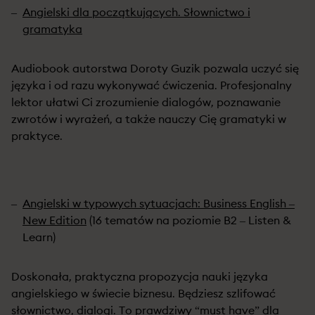
Angielski dla początkujących. Słownictwo i
gramatyka
Audiobook autorstwa Doroty Guzik pozwala uczyć się
języka i od razu wykonywać ćwiczenia. Profesjonalny
lektor ułatwi Ci zrozumienie dialogów, poznawanie
zwrotów i wyrażeń, a także nauczy Cię gramatyki w
praktyce.
Angielski w typowych sytuacjach: Business English –
New Edition
(16 tematów na poziomie B2 – Listen &
Learn)
Doskonała, praktyczna propozycja nauki języka
angielskiego w świecie biznesu. Będziesz szlifować
słownictwo, dialogi. To prawdziwy “must have” dla