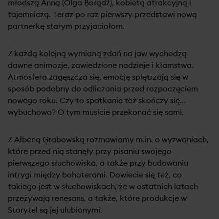
młodszą Anną (Olga Bołądź), kobietą atrakcyjną i
tajemniczą. Teraz po raz pierwszy przedstawi nową
partnerkę starym przyjaciołom.
Z każdą kolejną wymianą zdań na jaw wychodzą
dawne animozje, zawiedzione nadzieje i kłamstwa.
Atmosfera zagęszcza się, emocję spiętrzają się w
sposób podobny do odliczania przed rozpoczęciem
nowego roku. Czy to spotkanie też skończy się...
wybuchowo? O tym musicie przekonać się sami.
Z Ałbeną Grabowską rozmawiamy m.in. o wyzwaniach,
które przed nią stanęły przy pisaniu swojego
pierwszego słuchowiska, a także przy budowaniu
intrygi między bohaterami. Dowiecie się też, co
takiego jest w słuchowiskach, że w ostatnich latach
przeżywają renesans, a także, które produkcje w
Storytel są jej ulubionymi.