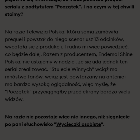
serialu z podtytułem "Początek". I na czym w tej chwili
stoimy?
Na razie Telewizja Polska, która sama zamówiła
prequel i powstał do niego scenariusz 13 odcinków,
wycofała się z produkcji. Trudno mi więc powiedzieć,
co będzie dalej. Razem z producentem, Endemol Shine
Polska, nie ustajemy w nadziei, że się uda jednak ten
serial zrealizować. "Stulecie Winnych" wciąż ma
mnóstwo fanów, wciąż jest powtarzany na antenie i
ma bardzo wysoką oglądalność, więc myślę, że
"Początek" przyciągnąłby przed ekrany bardzo wielu
widzów.
Na razie nie pozostaje więc nic innego, niż sięgnięcie
po pani słuchowisko "
Wycieczki osobiste
".