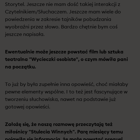
Storytel. Jeszcze nie mam dość takiej interakcji z
Czytelnikiem/Słuchaczem. Jeszcze mam wiele do
powiedzenia w zakresie tajników pobudzania
wyobraźni przez słowo. Bardzo chętnie bym coś
jeszcze napisała.
Ewentualnie może jeszcze powstać film lub sztuka
teatralna "Wycieczki osobiste", o czym mówiła pani
na początku.
To już by była zupełnie inna opowieść, choć miałaby
pewne elementy wspólne. I to też jest fascynujące w
tworzeniu słuchowiska, nawet na podstawie już
gotowej opowieści.
Założę się, że naszą rozmowę przeczytają też
miłośnicy "Stulecia Winnych". Parę miesięcy temu
pojawiła się informacja, że może powstać prequel