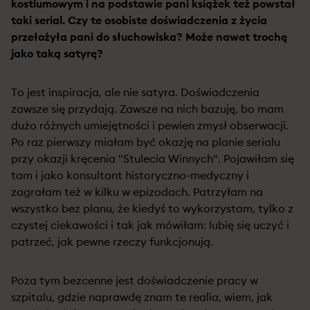
kostiumowym i na podstawie pani książek też powstał
taki serial. Czy te osobiste doświadczenia z życia
przełożyła pani do słuchowiska? Może nawet trochę
jako taką satyrę?
To jest inspiracja, ale nie satyra. Doświadczenia
zawsze się przydają. Zawsze na nich bazuję, bo mam
dużo różnych umiejętności i pewien zmysł obserwacji.
Po raz pierwszy miałam być okazję na planie serialu
przy okazji kręcenia "Stulecia Winnych". Pojawiłam się
tam i jako konsultant historyczno-medyczny i
zagrałam też w kilku w epizodach. Patrzyłam na
wszystko bez planu, że kiedyś to wykorzystam, tylko z
czystej ciekawości i tak jak mówiłam: lubię się uczyć i
patrzeć, jak pewne rzeczy funkcjonują.
Poza tym bezcenne jest doświadczenie pracy w
szpitalu, gdzie naprawdę znam te realia, wiem, jak