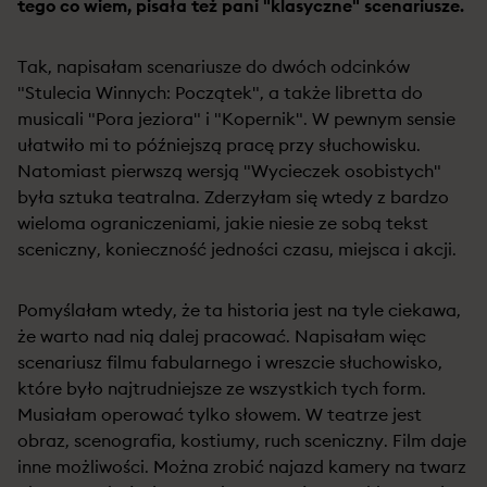
tego co wiem, pisała też pani "klasyczne" scenariusze.
Tak, napisałam scenariusze do dwóch odcinków
"Stulecia Winnych: Początek", a także libretta do
musicali "Pora jeziora" i "Kopernik". W pewnym sensie
ułatwiło mi to późniejszą pracę przy słuchowisku.
Natomiast pierwszą wersją "Wycieczek osobistych"
była sztuka teatralna. Zderzyłam się wtedy z bardzo
wieloma ograniczeniami, jakie niesie ze sobą tekst
sceniczny, konieczność jedności czasu, miejsca i akcji.
Pomyślałam wtedy, że ta historia jest na tyle ciekawa,
że warto nad nią dalej pracować. Napisałam więc
scenariusz filmu fabularnego i wreszcie słuchowisko,
które było najtrudniejsze ze wszystkich tych form.
Musiałam operować tylko słowem. W teatrze jest
obraz, scenografia, kostiumy, ruch sceniczny. Film daje
inne możliwości. Można zrobić najazd kamery na twarz