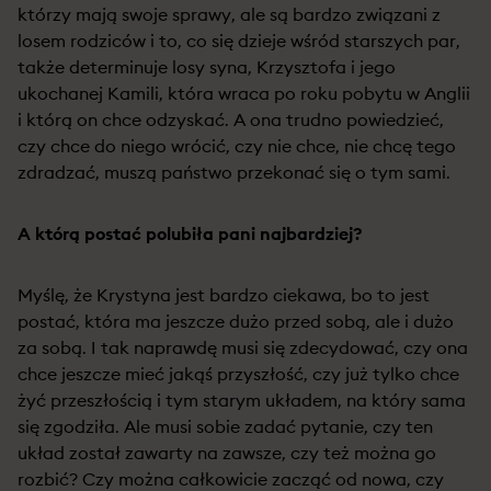
którzy mają swoje sprawy, ale są bardzo związani z
losem rodziców i to, co się dzieje wśród starszych par,
także determinuje losy syna, Krzysztofa i jego
ukochanej Kamili, która wraca po roku pobytu w Anglii
i którą on chce odzyskać. A ona trudno powiedzieć,
czy chce do niego wrócić, czy nie chce, nie chcę tego
zdradzać, muszą państwo przekonać się o tym sami.
A którą postać polubiła pani najbardziej?
Myślę, że Krystyna jest bardzo ciekawa, bo to jest
postać, która ma jeszcze dużo przed sobą, ale i dużo
za sobą. I tak naprawdę musi się zdecydować, czy ona
chce jeszcze mieć jakąś przyszłość, czy już tylko chce
żyć przeszłością i tym starym układem, na który sama
się zgodziła. Ale musi sobie zadać pytanie, czy ten
układ został zawarty na zawsze, czy też można go
rozbić? Czy można całkowicie zacząć od nowa, czy