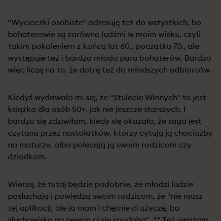
"Wycieczki osobiste" adresuję też do wszystkich, bo
bohaterowie są zarówno ludźmi w moim wieku, czyli
takim pokoleniem z końca lat 60., początku 70., ale
występuje też i bardzo młoda para bohaterów. Bardzo
więc liczę na to, że dotrę też do młodszych odbiorców.
Kiedyś wydawało mi się, że "Stulecie Winnych" to jest
książka dla osób 50+, jak nie jeszcze starszych. I
bardzo się zdziwiłam, kiedy się okazało, że saga jest
czytana przez nastolatków, którzy cytują ją chociażby
na maturze, albo polecają ją swoim rodzicom czy
dziadkom.
Wierzę, że tutaj będzie podobnie, że młodzi ludzie
posłuchają i powiedzą swoim rodzicom, że "nie masz
tej aplikacji, ale ja mam i chętnie ci użyczę, bo
słuchowisko na pewno ci się spodoba". ** Też uważam,