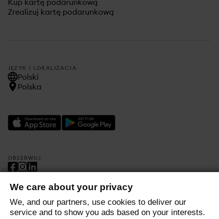
Kup kartę podarunkową
Zrealizuj kartę podarunkową
JĘZYK I LOKALIZACJA
Polski
Polska
OBSERWUJ
We care about your privacy
Polityka prywatności
We, and our partners, use cookies to deliver our
Regulamin
service and to show you ads based on your interests.