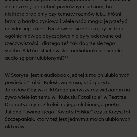
że może się spodobać przeróżnym ludziom, bo
niektóre problemy czy tematy rozmów lub... kłótni
brzmią bardzo życiowo i wiele osób mogło je przeżyć
na własnej skórze. Nie zawsze się zdarza, by historie
ogólnie mówiąc obyczajowe nie były oderwane od
rzeczywistości i dlatego też tak dobrze się tego
słucha. A które słuchowiska, audiobooki lub seriale
audio są pani ulubionymi?**
W Storytel jest z audiobook jednej z moich ulubionych
powieści, "Lalki" Bolesława Prusa, którą czyta
Jarosław Gajewski, którego pierwszy raz widziałam na
żywo wiele lat temu w "Kubusiu Fataliście" w Teatrze
Dramatycznym. Z kolei mojego ulubionego poetę,
Juliana Tuwima i jego "Kwiaty Polskie" czyta Krzysztof
Szczepaniak, który też jest jednym z moich ulubionych
aktorów.