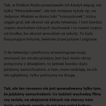
Tak, w Polskim Radiu powstawało ich kiedyś więcej, nie
tylko "Matysiakowie", ale też mniejsze tytuły np. na
Jedynce. Miałam w domu taki "tranzystorek", który
ciągle grał, jak akurat nie grała telewizja. I tam bardzo
często słuchałam różnych słuchowisk i to nawet często
od środka, bo akurat wracałam ze szkoły. To były
fascynujące historie, świetnie przeczytane i zagrane.
O ile telewizja i platformy streamingowe mają
monopol, bo atrakcyjniejszy jest być może obraz
połączony z dźwiękiem, to jednak bardzo dużo
jeździmy samochodami, a tam, mam nadzieję, że ich
nie oglądamy, tylko patrzymy na drogę.
Tak, ale ten renesans nie jest spowodowany tylko tym,
że jeździmy samochodami. Co tydzień wychodzą filmy
czy seriale, na obejrzenie których nie starczy nam
życia, a jednak rozwija się też inna gałąź kultury,