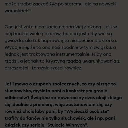
może trzeba zacząć żyć po staremu, ale na nowych
warunkach?
Ona jest zatem postacią najbardziej złożoną. Jest w
niej bardzo wiele pozorów, bo ona jest niby wielką
gwiazdą, ale tak naprawdę to niespełniona aktorka.
Wydaje się, że to ona nosi spodnie w tym związku, a
jednak jest traktowana instrumentalnie. Niby ona
rządzi, a jednak to Krystyną rządzą uwarunkowania z
przeszłości i teraźniejszości również.
Jeśli mowa o grupach społecznych, to czy pisząc to
słuchowisko, myślała pani o konkretnym gronie
odbiorców? Świąteczno-noworoczny czas akcji zbiega
się idealnie z premierą, więc zastanawiam się, czy
również chciałaby pani, by "Wycieczki osobiste"
trafiły do fanów nie tylko słuchowisk, ale i np. pani
książek czy serialu "Stulecie Winnych".