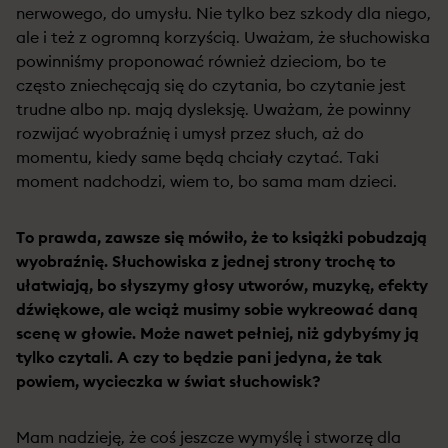
nerwowego, do umysłu. Nie tylko bez szkody dla niego,
ale i też z ogromną korzyścią. Uważam, że słuchowiska
powinniśmy proponować również dzieciom, bo te
często zniechęcają się do czytania, bo czytanie jest
trudne albo np. mają dysleksję. Uważam, że powinny
rozwijać wyobraźnię i umysł przez słuch, aż do
momentu, kiedy same będą chciały czytać. Taki
moment nadchodzi, wiem to, bo sama mam dzieci.
To prawda, zawsze się mówiło, że to książki pobudzają
wyobraźnię. Słuchowiska z jednej strony trochę to
ułatwiają, bo słyszymy głosy utworów, muzykę, efekty
dźwiękowe, ale wciąż musimy sobie wykreować daną
scenę w głowie. Może nawet pełniej, niż gdybyśmy ją
tylko czytali. A czy to będzie pani jedyna, że tak
powiem, wycieczka w świat słuchowisk?
Mam nadzieję, że coś jeszcze wymyślę i stworzę dla