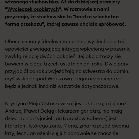
własnego słuchowiska. Aż do dzisiejszej premiery
"
Wycieczek osobistych
". W rozmowie z nami
przyznaje, że słuchowisko to "bardzo szlachetna
forma przekazu", której zawsze chciała spróbować.
Obecnie mamy idealny moment na wysłuchanie tej
opowieści z wciągającą intrygą wplecioną w pozornie
zwykłą relację dwóch pokoleń. Jej akcja toczy się
bowiem w ciągu trzech ostatnich dni roku. Dwie pary
przyjaciół co roku wyjeżdżają na sylwestra do domku
myśliwskiego pod Warszawą. Tegoroczna impreza
będzie jednak inna niż wszystkie dotychczasowe.
Krystyna (Maja Ostaszewska) jest aktorką, a jej mąż,
Andrzej (Paweł Deląg), lekarzem geriatrą, nie mają
dzieci. Ich przyjaciel Jan (Jarosław Boberek) jest
literatem, którego żona, Maria, zmarła przed dwoma
laty, lecz Jan ożenił się już ponownie ze znacznie